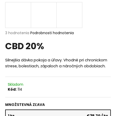
á
j
s
ť
?
Priemerné
3 hodnotenia
Podrobnosti hodnotenia
hodnotenie
CBD 20%
produktu
je
5,0
z
Silnejšia dávka pokoja a úľavy. Vhodné pri chronickom
HĽADAŤ
5
strese, bolestiach, zápaloch a náročných obdobiach.
hviezdičiek.
O
Skladom
d
Kód:
114
p
o
r
MNOŽSTEVNÁ ZĽAVA
ú
1 ks
€35,70
/ ks