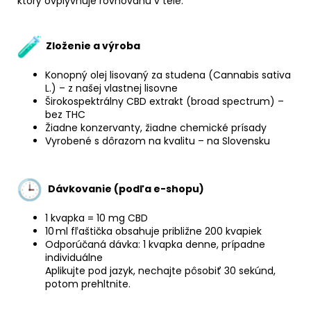
ktorý ovplyvňuje rovnováhu v tele.
Zloženie a výroba
Konopný olej lisovaný za studena (Cannabis sativa
L.) – z našej vlastnej lisovne
Širokospektrálny CBD extrakt (broad spectrum) –
bez THC
Žiadne konzervanty, žiadne chemické prísady
Vyrobené s dôrazom na kvalitu – na Slovensku
Dávkovanie (podľa e-shopu)
1 kvapka = 10 mg CBD
10 ml fľaštička obsahuje približne 200 kvapiek
Odporúčaná dávka: 1 kvapka denne, prípadne
individuálne
Aplikujte pod jazyk, nechajte pôsobiť 30 sekúnd,
potom prehltnite.