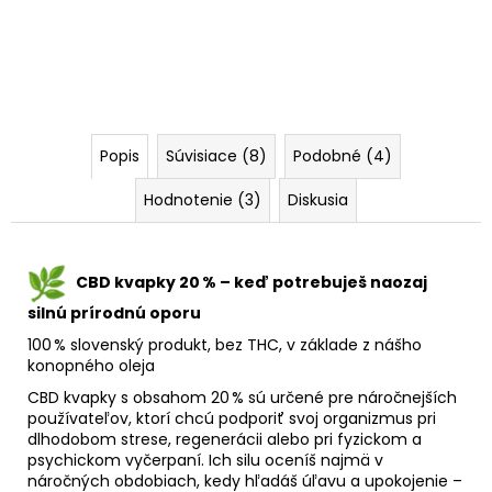
Popis
Súvisiace (8)
Podobné (4)
Hodnotenie (3)
Diskusia
CBD kvapky 20
%
– ke
ď potrebuje
š naozaj
siln
ú pr
írodn
ú oporu
100 % slovenský produkt, bez THC, v základe z nášho
konopného oleja
CBD kvapky s obsahom 20 % sú určené pre náročnejších
používateľov, ktorí chcú podporiť svoj organizmus pri
dlhodobom strese, regenerácii alebo pri fyzickom a
psychickom vyčerpaní. Ich silu oceníš najmä v
náročných obdobiach, kedy hľadáš úľavu a upokojenie –