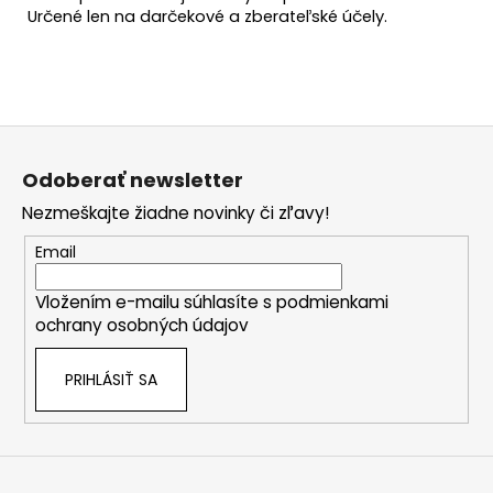
Určené len na darčekové a zberateľské účely.
Z
á
Odoberať newsletter
p
Nezmeškajte žiadne novinky či zľavy!
ä
t
Email
i
Vložením e-mailu súhlasíte s
podmienkami
e
ochrany osobných údajov
PRIHLÁSIŤ SA