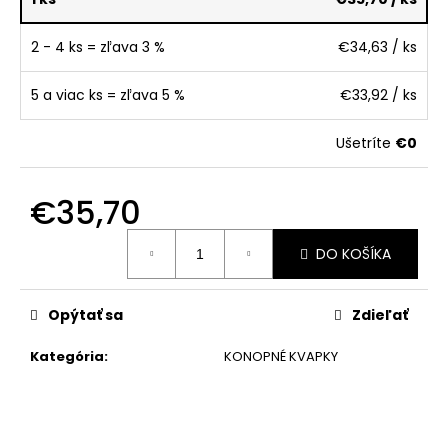
č
a
m
2 - 4 ks = zľava 3 %
€34,63
/ ks
e
5 a viac ks = zľava 5 %
€33,92
/ ks
Ušetríte
€0
€35,70
Jednotková
DO KOŠÍKA
cena:
Opýtať sa
Zdieľať
Kategória
:
KONOPNÉ KVAPKY