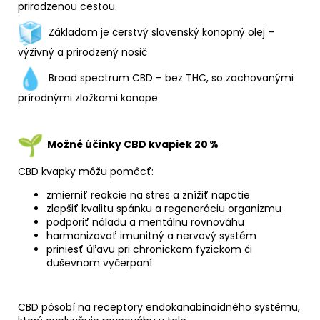
prirodzenou cestou.
Základom je čerstvý slovenský konopný olej –
výživný a prirodzený nosič
Broad spectrum CBD – bez THC, so zachovanými
prírodnými zložkami konope
Možné účinky CBD kvapiek 20
%
CBD kvapky môžu pomôcť:
zmierniť reakcie na stres a znížiť napätie
zlepšiť kvalitu spánku a regeneráciu organizmu
podporiť náladu a mentálnu rovnováhu
harmonizovať imunitný a nervový systém
priniesť úľavu pri chronickom fyzickom či
duševnom vyčerpaní
CBD pôsobí na receptory endokanabinoidného systému,