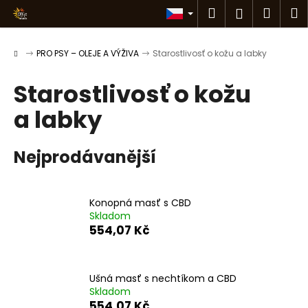
K
Přejít
Hledat
Náku
M
Přihlášen
na
o
obsah
Zpět
Zpět
košík
š
Domů
PRO PSY – OLEJE A VÝŽIVA
Starostlivosť o kožu a labky
í
C
k
Starostlivosť o kožu
o
p
a labky
o
t
Nejprodávanější
ř
e
b
Konopná masť s CBD
u
Skladom
554,07 Kč
j
e
t
Ušná masť s nechtíkom a CBD
e
Skladom
n
554,07 Kč