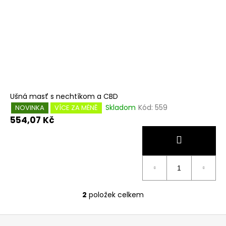
Ušná masť s nechtíkom a CBD
Skladom
Kód:
559
NOVINKA
VÍCE ZA MÉNĚ
554,07 Kč
2
položek celkem
O
v
Z
l