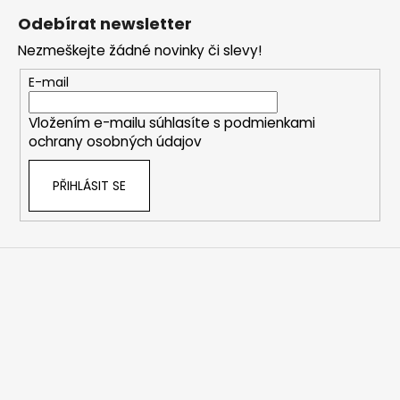
á
á
Odebírat newsletter
d
p
a
Nezmeškejte žádné novinky či slevy!
a
c
t
E-mail
í
í
p
Vložením e-mailu súhlasíte s
podmienkami
r
ochrany osobných údajov
v
k
PŘIHLÁSIT SE
y
v
ý
p
i
s
u