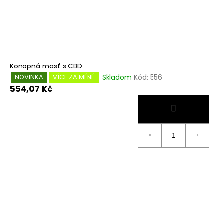
o
č
u
d
j
u
e
k
m
t
e
ů
Konopná masť s CBD
Skladom
Kód:
556
NOVINKA
VÍCE ZA MÉNĚ
554,07 Kč