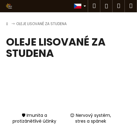
K
Přejít
Hledat
Náku
M
Přihlášen
na
o
obsah
Zpět
Zpět
košík
š
Domů
OLEJE LISOVANÉ ZA STUDENA
í
C
k
OLEJE LISOVANÉ ZA
o
p
STUDENA
o
t
ř
e
b
u
j
e
🛡️ Imunita a
😌 Nervový systém,
t
protizánětlivé účinky
stres a spánek
e
n