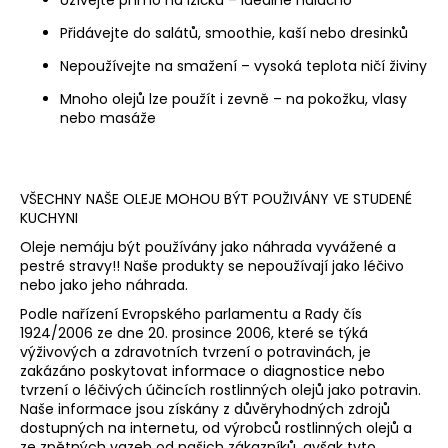
Přidávejte do salátů, smoothie, kaší nebo dresinků
Nepoužívejte na smažení – vysoká teplota ničí živiny
Mnoho olejů lze použít i zevně – na pokožku, vlasy
nebo masáže
VŠECHNY NAŠE OLEJE MOHOU BÝT POUŽIVÁNY VE STUDENÉ
KUCHYNI
Oleje nemáju být používány jako náhrada vyvážené a
pestré stravy!! Naše produkty se nepoužívají jako léčivo
nebo jako jeho náhrada.
Podle nařízení Evropského parlamentu a Rady čís
1924/2006 ze dne 20. prosince 2006, které se týká
výživových a zdravotních tvrzení o potravinách, je
zakázáno poskytovat informace o diagnostice nebo
tvrzení o léčivých účincích rostlinných olejů jako potravin.
Naše informace jsou získány z důvěryhodných zdrojů
dostupných na internetu, od výrobců rostlinných olejů a
ze zpětných vazeb od našich zákazníků, avšak tyto