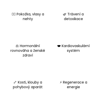
a
j
💇‍♀️ Pokožka, vlasy a
🌿 Trávení a
í
nehty
detoxikace
t
?
⚖️ Hormonální
❤️ Kardiovaskulární
rovnováha a ženské
systém
zdraví
HLEDAT
D
🦴 Kosti, klouby a
⚡ Regenerace a
o
pohybový aparát
energie
p
o
r
u