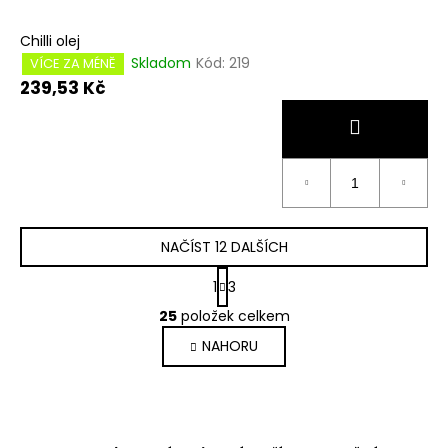
Chilli olej
Skladom
Kód:
219
VÍCE ZA MÉNĚ
239,53 Kč
NAČÍST 12 DALŠÍCH
S
1
3
t
O
r
25
položek celkem
v
á
NAHORU
l
n
k
á
o
d
v
a
á
c
n