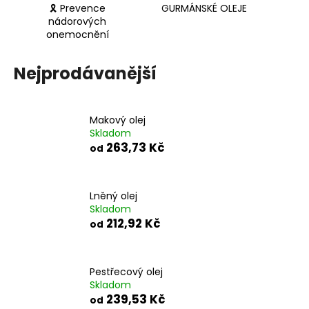
č
🎗️ Prevence
GURMÁNSKÉ OLEJE
u
nádorových
j
onemocnění
e
m
Nejprodávanější
e
Makový olej
Skladom
263,73 Kč
od
Lněný olej
Skladom
212,92 Kč
od
Pestřecový olej
Skladom
239,53 Kč
od