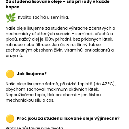
Za studena lisované oleje – síla přírody v každé
í
í
kapce
p
r
Kvalita začíná u semínka.
v
k
Naše oleje lisujeme za studena výhradně z čerstvých a
nechemicky ošetřených surovin – semínek, ořechů a
y
plodů. Každý olej je 100% přírodní, bez přidaných látek,
v
rafinace nebo filtrace. Jen čistý rostlinný tuk se
ý
zachovaným obsahem živin, vitamínů, antioxidantů a
p
enzymů.
i
s
u
Jak lisujeme?
Naše oleje lisujeme šetrně, při nízké teplotě (do 42 °C),
abychom zachovali maximum aktivních látek.
Nepoužíváme teplo, tlak ani chemii – jen čistou
mechanickou sílu a čas.
Proč jsou za studena lisované oleje výjimečné?
Protože zůstávají plné života.