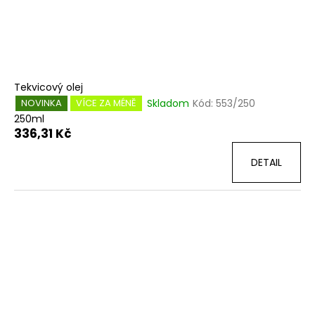
d
u
k
t
ů
Tekvicový olej
Skladom
Kód:
553/250
NOVINKA
VÍCE ZA MÉNĚ
250ml
336,31 Kč
DETAIL