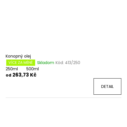
Konopný olej
Skladom
Kód:
413/250
VÍCE ZA MÉNĚ
250ml
500ml
263,73 Kč
od
DETAIL