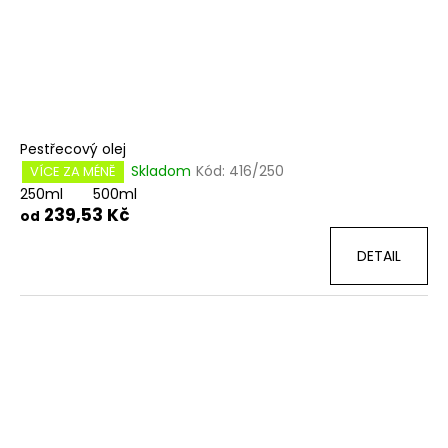
Pestřecový olej
Skladom
Kód:
416/250
VÍCE ZA MÉNĚ
250ml
500ml
239,53 Kč
od
DETAIL