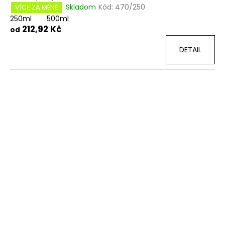
Skladom
Kód:
470/250
VÍCE ZA MÉNĚ
250ml
500ml
212,92 Kč
od
DETAIL