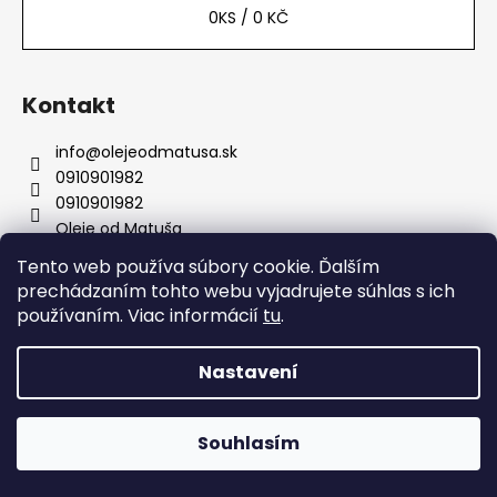
0
KS /
0 KČ
Kontakt
info
@
olejeodmatusa.sk
0910901982
0910901982
Oleje od Matuša
Tento web používa súbory cookie. Ďalším
prechádzaním tohto webu vyjadrujete súhlas s ich
používaním. Viac informácií
tu
.
Instagram
Nastavení
Vytvořil Shoptet
Copyright 2026
Oleje od Matúša
. Všechna práva
Souhlasím
vyhrazena.
Zázrak prírody...