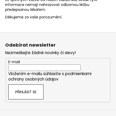
informace nemají nahrazovat odbornou léčbu
předepsanou lékařem.
Děkujeme za vaše porozumění.
Z
á
Odebírat newsletter
p
Nezmeškejte žádné novinky či slevy!
a
t
E-mail
í
Vložením e-mailu súhlasíte s
podmienkami
ochrany osobných údajov
PŘIHLÁSIT SE