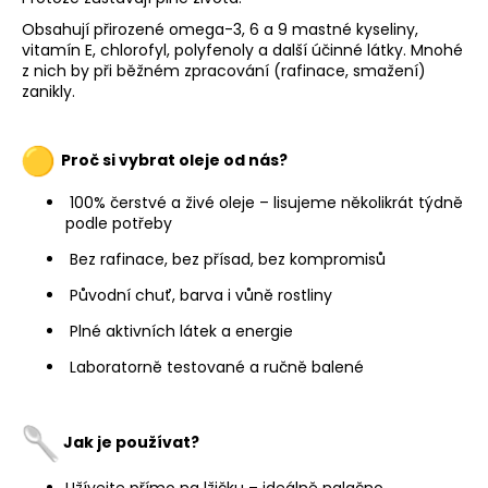
Obsahují přirozené omega-3, 6 a 9 mastné kyseliny,
vitamín E, chlorofyl, polyfenoly a další účinné látky. Mnohé
z nich by při běžném zpracování (rafinace, smažení)
zanikly.
Proč si vybrat oleje od nás?
100% čerstvé a živé oleje – lisujeme několikrát týdně
podle potřeby
Bez rafinace, bez přísad, bez kompromisů
Původní chuť, barva i vůně rostliny
Plné aktivních látek a energie
Laboratorně testované a ručně balené
Jak je používat?
Užívejte přímo na lžičku – ideálně nalačno