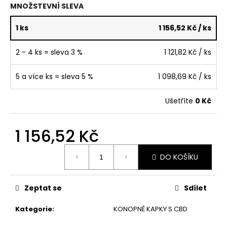
č
MNOŽSTEVNÍ SLEVA
u
j
1 ks
1 156,52 Kč
/ ks
e
m
2 - 4 ks = sleva 3 %
1 121,82 Kč
/ ks
e
5 a více ks = sleva 5 %
1 098,69 Kč
/ ks
Ušetříte
0 Kč
1 156,52 Kč
Měrná
DO KOŠÍKU
cena:
Zeptat se
Sdílet
Kategorie
:
KONOPNÉ KAPKY S CBD