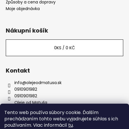
Způsoby a cena dopravy
Moje objednávka
Nákupní košík
0
KS /
0 KČ
Kontakt
info
@
olejeodmatusa.sk
0910901982
0910901982
Oleje od Matuša
Tento web používa súbory cookie. Ďalším
prechádzaním tohto webu vyjadrujete súhlas s ich
Instagram
používaním. Viac informácií
tu
.