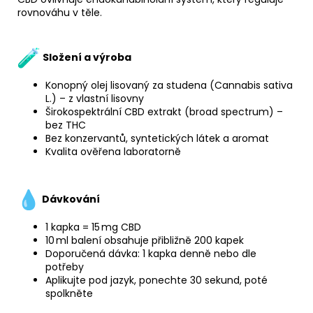
rovnováhu v těle.
Složení a výroba
Konopný olej lisovaný za studena (Cannabis sativa
L.) – z vlastní lisovny
Širokospektrální CBD extrakt (broad spectrum) –
bez THC
Bez konzervantů, syntetických látek a aromat
Kvalita ověřena laboratorně
Dávkování
1 kapka = 15 mg CBD
10 ml balení obsahuje přibližně 200 kapek
Doporučená dávka: 1 kapka denně nebo dle
potřeby
Aplikujte pod jazyk, ponechte 30 sekund, poté
spolkněte