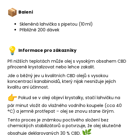
Balení
Skleněná lahvička s pipetou (10 ml)
Přibližně 200 dávek
Informace pro zákazníky
Při nižších teplotách může olej s vysokým obsahem CBD
přirozeně krystalizovat nebo lehce zakalit.
Jde o běžný jev u kvalitních CBD olejů s vysokou
koncentrací kanabinoidů, který nijak nesnižuje jejich
kvalitu ani účinnost.
Pokud se v oleji objeví krystalky, stačí lahvičku na
pár minut vložit do vlažného vodního koupele (cca 40
°C) a jemně protřepat – olej se znovu stane čirým.
Tento proces je známkou poctivého složení bez
chemických stabilizátorů a potvrzuje, že olej skutečně
obsahuje dekl
arovaných 30 % CBD.