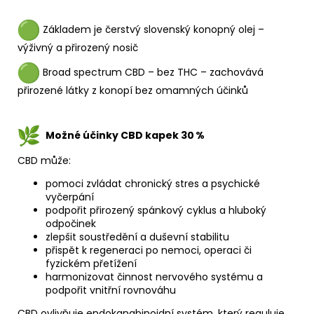
Základem je čerstvý slovenský konopný olej –
výživný a přirozený nosič
Broad spectrum CBD – bez THC – zachovává
přirozené látky z konopí bez omamných účinků
Možné účinky CBD kapek 30 %
CBD může:
pomoci zvládat chronický stres a psychické
vyčerpání
podpořit přirozený spánkový cyklus a hluboký
odpočinek
zlepšit soustředění a duševní stabilitu
přispět k regeneraci po nemoci, operaci či
fyzickém přetížení
harmonizovat činnost nervového systému a
podpořit vnitřní rovnováhu
CBD ovlivňuje endokanabinoidní systém, který reguluje