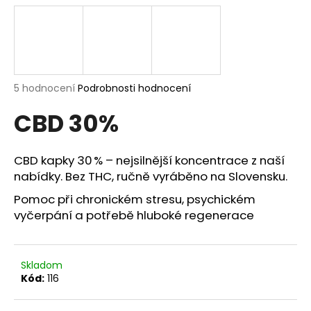
a
j
í
t
?
Průměrné
5 hodnocení
Podrobnosti hodnocení
hodnocení
CBD 30%
produktu
je
5,0
z
CBD kapky 30 % – nejsilnější koncentrace z naší
HLEDAT
5
nabídky. Bez THC, ručně vyráběno na Slovensku.
hvězdiček.
Pomoc při chronickém stresu, psychickém
vyčerpání a potřebě hluboké regenerace
D
o
p
o
Skladom
Kód:
116
r
u