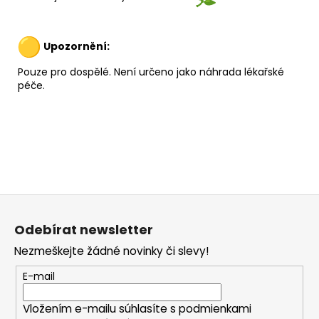
Upozornění:
Pouze pro dospělé. Není určeno jako náhrada lékařské
péče.
Z
á
Odebírat newsletter
p
Nezmeškejte žádné novinky či slevy!
a
t
E-mail
í
Vložením e-mailu súhlasíte s
podmienkami