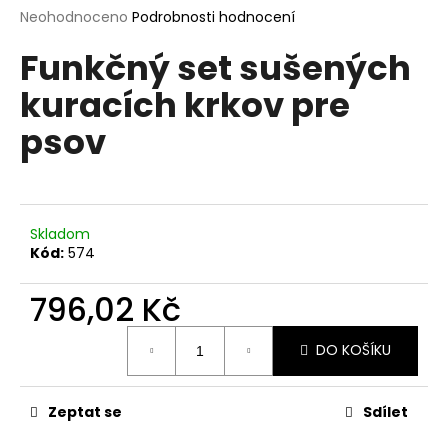
Průměrné
Neohodnoceno
Podrobnosti hodnocení
a
hodnocení
j
Funkčný set sušených
produktu
í
je
kuracích krkov pre
0,0
t
z
?
psov
5
hvězdiček.
HLEDAT
Skladom
Kód:
574
796,02 Kč
D
Měrná
o
DO KOŠÍKU
cena:
p
o
r
Zeptat se
Sdílet
u