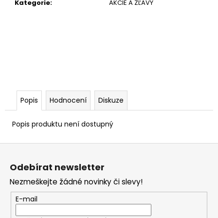
č
Kategorie
:
AKCIE A ZĽAVY
u
j
e
m
e
Popis
Hodnocení
Diskuze
Popis produktu není dostupný
Z
á
Odebírat newsletter
p
Nezmeškejte žádné novinky či slevy!
a
t
E-mail
í