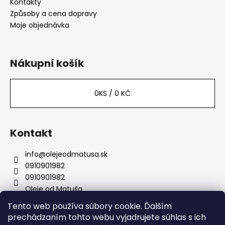
Kontakty
Způsoby a cena dopravy
Moje objednávka
Nákupní košík
0
KS /
0 KČ
Kontakt
info
@
olejeodmatusa.sk
0910901982
0910901982
Oleje od Matuša
Tento web používa súbory cookie. Ďalším
prechádzaním tohto webu vyjadrujete súhlas s ich