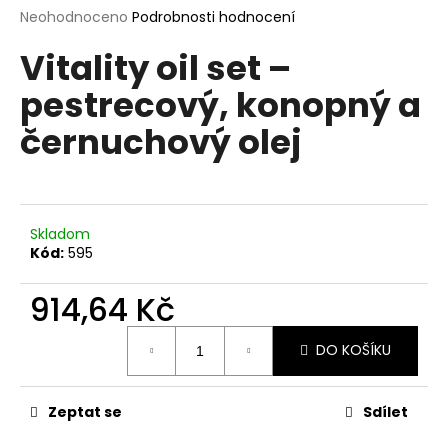
Průměrné
Neohodnoceno
Podrobnosti hodnocení
a
hodnocení
j
Vitality oil set –
produktu
í
je
pestrecový, konopný a
0,0
t
z
?
černuchový olej
5
hvězdiček.
HLEDAT
Skladom
Kód:
595
914,64 Kč
D
Měrná
o
DO KOŠÍKU
cena:
p
o
r
Zeptat se
Sdílet
u