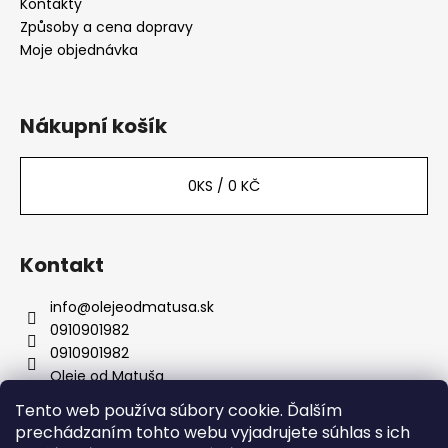
Kontakty
Způsoby a cena dopravy
Moje objednávka
Nákupní košík
0
KS /
0 KČ
Kontakt
info
@
olejeodmatusa.sk
0910901982
0910901982
Oleje od Matuša
Tento web používa súbory cookie. Ďalším
prechádzaním tohto webu vyjadrujete súhlas s ich