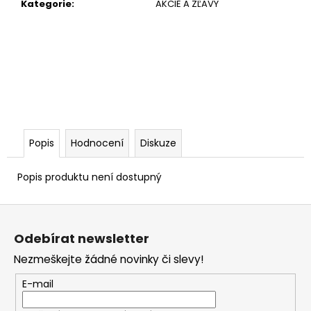
č
Kategorie
:
AKCIE A ZĽAVY
u
j
e
m
e
Popis
Hodnocení
Diskuze
Popis produktu není dostupný
Z
á
Odebírat newsletter
p
Nezmeškejte žádné novinky či slevy!
a
t
E-mail
í