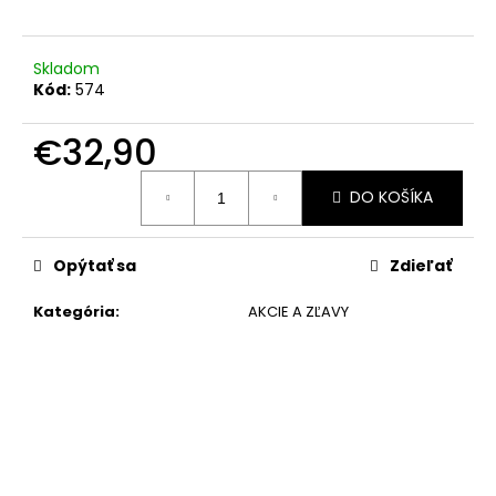
č
a
m
Skladom
e
Kód:
574
€32,90
Jednotková
DO KOŠÍKA
cena:
Opýtať sa
Zdieľať
Kategória
:
AKCIE A ZĽAVY