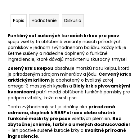
Popis
Hodnotenie
Diskusia
Funkčný set sušených kuracích krkov pre psov
spája všetky tri obľúbené varianty našich prírodných
pamlskov v jednom zvýhodnenom balíčku. Každý krk je
šetrne sušený a následne doplnený o funkčné
ingrediencie, ktoré dávajú maškrteniu skutočný zmysel.
Zelený krk s kelpou
obsahuje morskú riasu kelpu, ktorá
je prirodzeným zdrojom minerálov a jódu.
Červený krk s
arktickým krillom
je obohatený o kvalitný zdroj
omega-3 mastných kyselín a
Biely krk s pivovarskými
kvasnicami
patrí medzi obľúbené funkčné pamlsky pre
podporu vitality, kože a srsti psa.
Tento zvýhodnený set je ideálny ako
prirodzená
odmena, doplnok k BARF strave alebo chutné
funkčné maškrty pre psov
všetkých plemien.
Bez
zbytočnej chémie, farbív a umelých dochucovadiel
– len poctivé sušené kuracie krky a
kvalitné prírodné
ingrediencie
.