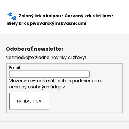
Zelený krk s kelpou
•
Červený krk s krillom
•
Biely krk s pivovarskými kvasnicami
Z
á
Odoberať newsletter
p
Nezmeškajte žiadne novinky či zľavy!
ä
t
Email
i
Vložením e-mailu súhlasíte s
podmienkami
e
ochrany osobných údajov
PRIHLÁSIŤ SA