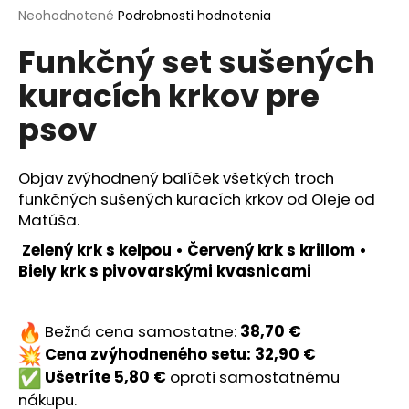
Priemerné
Neohodnotené
Podrobnosti hodnotenia
á
hodnotenie
j
Funkčný set sušených
produktu
s
je
kuracích krkov pre
0,0
ť
z
?
psov
5
hviezdičiek.
Objav zvýhodnený balíček všetkých troch
funkčných sušených kuracích krkov od Oleje od
HĽADAŤ
Matúša.
Zelený krk s kelpou
•
Červený krk s krillom
•
Biely krk s pivovarskými kvasnicami
O
d
p
Bežná cena samostatne:
38,70 €
o
Cena zvýhodneného setu: 32,90 €
r
Ušetríte 5,80 €
oproti samostatnému
ú
nákupu.