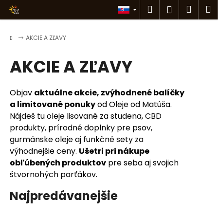
K
Prejsť
Hľadať
Náku
M
Prihlásen
na
o
obsah
Späť
Späť
košík
š
Domov
AKCIE A ZĽAVY
í
Č
k
AKCIE A ZĽAVY
o
p
o
Objav
aktuálne akcie, zvýhodnené balíčky
t
a limitované ponuky
od Oleje od Matúša.
r
Nájdeš tu oleje lisované za studena, CBD
e
produkty, prírodné doplnky pre psov,
gurmánske oleje aj funkčné sety za
b
výhodnejšie ceny.
Ušetri pri nákupe
u
obľúbených produktov
pre seba aj svojich
j
štvornohých parťákov.
e
t
Najpredávanejšie
e
n