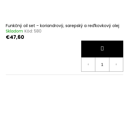
Funkčný oil set – koriandrový, sarepský a reďkovkový olej
Skladom
Kód:
580
€47,60