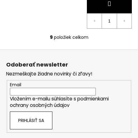
9
položiek celkom
O
v
Z
l
á
á
Odoberať newsletter
d
p
a
Nezmeškajte žiadne novinky či zľavy!
ä
c
t
Email
i
i
e
Vložením e-mailu súhlasíte s
podmienkami
e
p
ochrany osobných údajov
r
v
PRIHLÁSIŤ SA
k
y
v