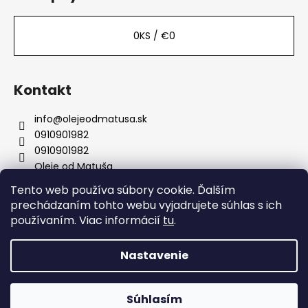
0
KS /
€0
Kontakt
info
@
olejeodmatusa.sk
0910901982
0910901982
Oleje od Matuša
Tento web používa súbory cookie. Ďalším
prechádzaním tohto webu vyjadrujete súhlas s ich
Instagram
používaním. Viac informácií
tu
.
Nastavenie
Vytvoril Shoptet
Copyright 2026
Oleje od Matúša
. Všetky práva
Súhlasím
vyhradené.