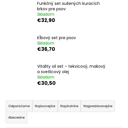
Funkčný set sušených kuracích
á
krkov pre psov
j
Skladom
€32,90
s
ť
?
Kĺbový set pre psov
Skladom
€36,70
HĽADAŤ
Vitality oil set – tekvicový, makový
a svetlicový olej
Skladom
€30,50
O
d
R
p
a
Odporúčame
Najlacnejšie
Najdrahšie
Najpredávanejšie
o
d
r
Abecedne
e
ú