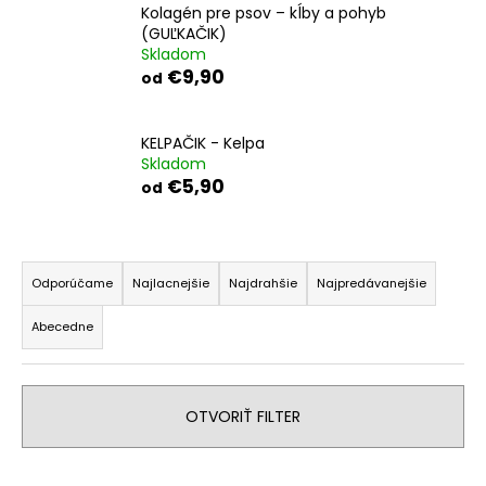
č
Kolagén pre psov – kĺby a pohyb
a
(GUĽKAČIK)
m
Skladom
e
€9,90
od
KELPAČIK - Kelpa
Skladom
€5,90
od
R
a
Odporúčame
Najlacnejšie
Najdrahšie
Najpredávanejšie
d
Abecedne
e
n
i
OTVORIŤ FILTER
e
p
V
r