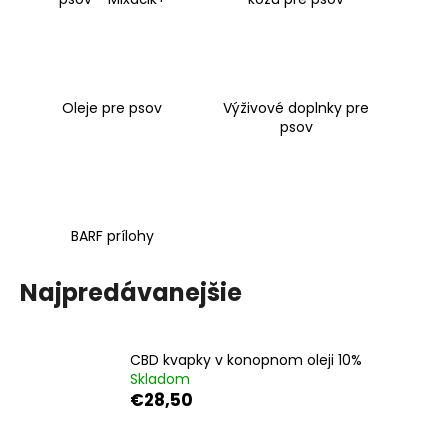
á
j
s
ť
Oleje pre psov
Výživové doplnky pre
?
psov
HĽADAŤ
BARF prílohy
Najpredávanejšie
O
d
p
CBD kvapky v konopnom oleji 10%
Skladom
o
€28,50
r
ú