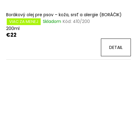
Borákový olej pre psov – koža, srsť a alergie (BORÁČIK)
Skladom
Kód:
410/200
VIAC ZA MENEJ
200ml
€22
DETAIL