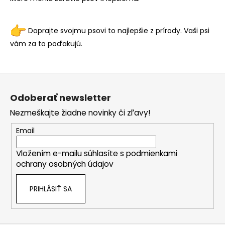
Doprajte svojmu psovi to najlepšie z prírody. Vaši psi
vám za to poďakujú.
Z
á
Odoberať newsletter
p
Nezmeškajte žiadne novinky či zľavy!
ä
t
Email
i
Vložením e-mailu súhlasíte s
podmienkami
e
ochrany osobných údajov
PRIHLÁSIŤ SA