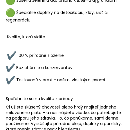
Sušenú zeleninu ako prílohu k BARF-u aj granulám
Špeciálne doplnky na detoxikáciu, kĺby, srsť či
regeneráciu
Kvalita, ktorú vidíte
100 % prírodné zloženie
Bez chémie a konzervantov
Testované v praxi – našimi vlastnými psami
Spoľahnite sa na kvalitu z prírody
Či už ste skúsený chovateľ alebo hrdý majiteľ jedného
milovaného psíka – u nás nájdete všetko, čo potrebujete
na podporu jeho zdravia. To, čo ponúkame, sami denne
používame. Vyskúšajte prírodné oleje, doplnky a pamlsky,
ktoré menia zdravie psov k lepšiemu.