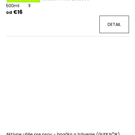
500ml
1l
€16
od
DETAIL
Aktívne uhlie pre psov - hnačka a trávenie (GUĽKAČIK)