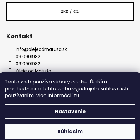
0
KS /
€0
Kontakt
info
@
olejeodmatusa.sk
0910901982
0910901982
Oleje od Matuša
Tento web používa súbory cookie. Ďalším
prechádzaním tohto webu vyjadrujete súhlas s ich
Instagram
používaním. Viac informácií
tu
.
Nastavenie
Vytvoril Shoptet
Copyright 2026
Oleje od Matúša
. Všetky práva
Súhlasím
vyhradené.