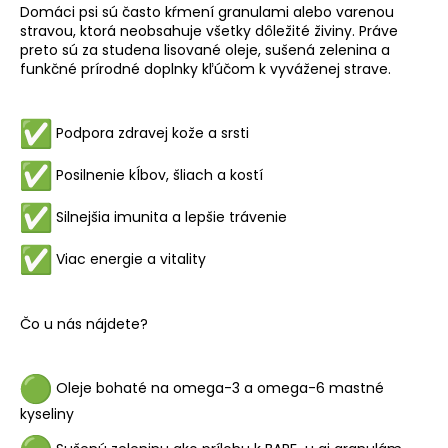
v
Domáci psi sú často kŕmení granulami alebo varenou
ý
stravou, ktorá neobsahuje všetky dôležité živiny. Práve
p
preto sú za studena lisované oleje, sušená zelenina a
i
funkčné prírodné doplnky kľúčom k vyváženej strave.
s
u
Podpora zdravej kože a srsti
Posilnenie kĺbov, šliach a kostí
Silnejšia imunita a lepšie trávenie
Viac energie a vitality
Čo u nás nájdete?
Oleje bohaté na omega-3 a omega-6 mastné
kyseliny