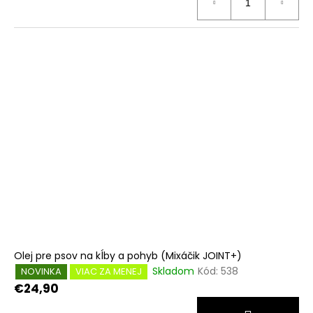
Olej pre psov na kĺby a pohyb (Mixáčik JOINT+)
Skladom
Kód:
538
NOVINKA
VIAC ZA MENEJ
€24,90