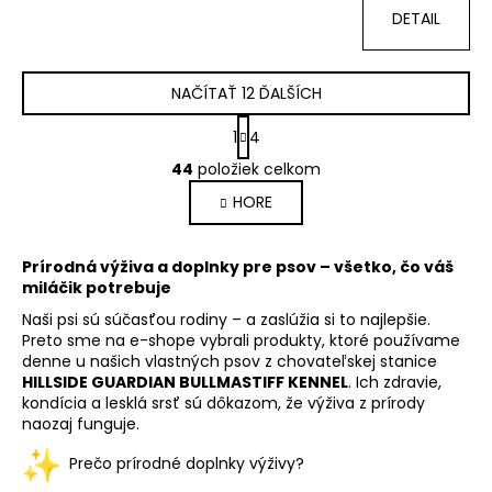
DETAIL
NAČÍTAŤ 12 ĎALŠÍCH
S
1
4
t
O
r
44
položiek celkom
v
á
HORE
l
n
k
á
o
d
Prírodná výživa a doplnky pre psov – všetko, čo váš
v
a
miláčik potrebuje
a
c
n
Naši psi sú súčasťou rodiny – a zaslúžia si to najlepšie.
i
i
Preto sme na e-shope vybrali produkty, ktoré používame
e
e
denne u našich vlastných psov z chovateľskej stanice
p
HILLSIDE GUARDIAN BULLMASTIFF KENNEL
. Ich zdravie,
r
kondícia a lesklá srsť sú dôkazom, že výživa z prírody
v
naozaj funguje.
k
Prečo prírodné doplnky výživy?
y