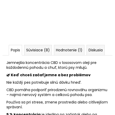
Popis
Súvisiace (8)
Hodnotenie (1)
Diskusia
Jemnejšia koncentrácia CBD v lososovom oleji pre
každodennú pohodu a chuť, ktorú psy milujú.
🌿 Keď chceš začať jemne a bez problémov
Nie každý pes potrebuje silnú dávku hneď.
CBD pomáha podporiť prirodzenú rovnováhu organizmu
– najmä nervový systém a celkovú pohodu psa.
Používa sa pri strese, zmene prostredia alebo citlivejšom
správaní.
5 % koncentrácia
je ideálna na začiatok alebo na