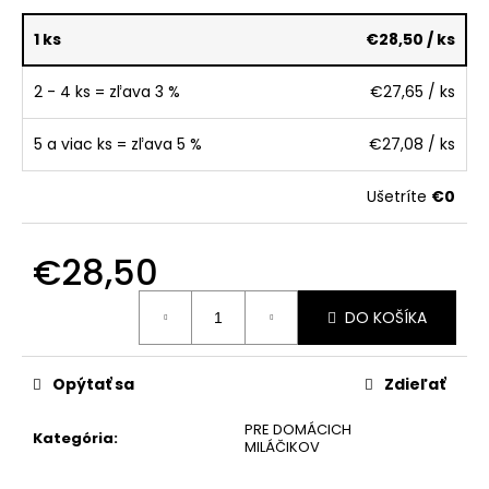
č
a
1 ks
€28,50
/ ks
m
e
2 - 4 ks = zľava 3 %
€27,65
/ ks
5 a viac ks = zľava 5 %
€27,08
/ ks
Ušetríte
€0
€28,50
Jednotková
DO KOŠÍKA
cena:
Opýtať sa
Zdieľať
PRE DOMÁCICH
Kategória
:
MILÁČIKOV