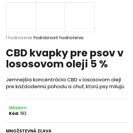
á
j
s
ť
?
Priemerné
1 hodnotenie
Podrobnosti hodnotenia
hodnotenie
CBD kvapky pre psov v
produktu
je
lososovom oleji 5 %
5,0
z
HĽADAŤ
5
hviezdičiek.
Jemnejšia koncentrácia CBD v lososovom oleji
pre každodennú pohodu a chuť, ktorú psy milujú.
O
d
p
Skladom
o
Kód:
183
r
ú
MNOŽSTEVNÁ ZĽAVA