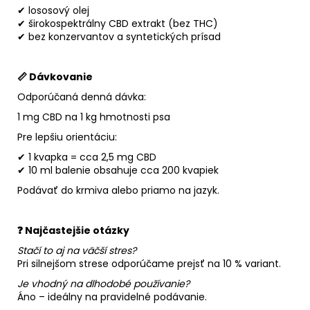
✔ lososový olej
✔ širokospektrálny CBD extrakt (bez THC)
✔ bez konzervantov a syntetických prísad
📏 Dávkovanie
Odporúčaná denná dávka:
1 mg CBD na 1 kg hmotnosti psa
Pre lepšiu orientáciu:
✔ 1 kvapka = cca 2,5 mg CBD
✔ 10 ml balenie obsahuje cca 200 kvapiek
Podávať do krmiva alebo priamo na jazyk.
❓ Najčastejšie otázky
Stačí to aj na väčší stres?
Pri silnejšom strese odporúčame prejsť na 10 % variant.
Je vhodný na dlhodobé používanie?
Áno – ideálny na pravidelné podávanie.