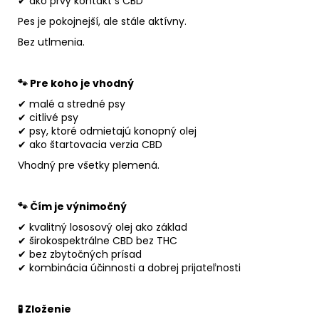
✔ ako prvý kontakt s CBD
Pes je pokojnejší, ale stále aktívny.
Bez utlmenia.
🐾 Pre koho je vhodný
✔ malé a stredné psy
✔ citlivé psy
✔ psy, ktoré odmietajú konopný olej
✔ ako štartovacia verzia CBD
Vhodný pre všetky plemená.
🐾 Čím je výnimočný
✔ kvalitný lososový olej ako základ
✔ širokospektrálne CBD bez THC
✔ bez zbytočných prísad
✔ kombinácia účinnosti a dobrej prijateľnosti
🧪 Zloženie