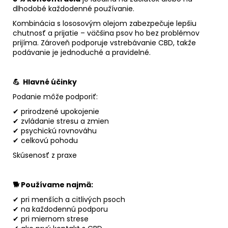
dlhodobé každodenné používanie.
Kombinácia s lososovým olejom zabezpečuje lepšiu
chutnosť a prijatie – väčšina psov ho bez problémov
prijíma. Zároveň podporuje vstrebávanie CBD, takže
podávanie je jednoduché a pravidelné.
💪 Hlavné účinky
Podanie môže podporiť:
✔ prirodzené upokojenie
✔ zvládanie stresu a zmien
✔ psychickú rovnováhu
✔ celkovú pohodu
Skúsenosť z praxe
🐕 Používame najmä:
✔ pri menších a citlivých psoch
✔ na každodennú podporu
✔ pri miernom strese