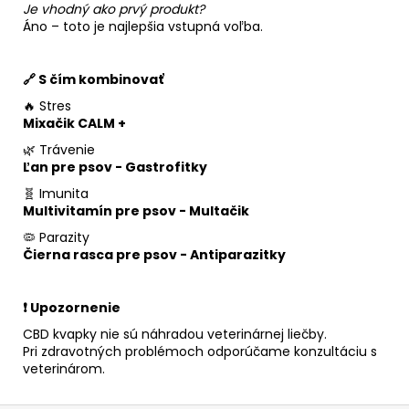
Je vhodný ako prvý produkt?
Áno – toto je najlepšia vstupná voľba.
🔗 S čím kombinovať
🔥 Stres
Mixačik CALM +
🌿 Trávenie
Ľan pre psov - Gastrofitky
🧬 Imunita
Multivitamín pre psov - Multačik
🦠 Parazity
Čierna rasca pre psov - Antiparazitky
❗ Upozornenie
CBD kvapky nie sú náhradou veterinárnej liečby.
Pri zdravotných problémoch odporúčame konzultáciu s
veterinárom.