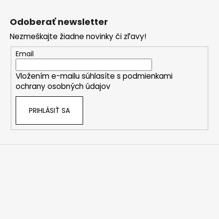
Z
á
Odoberať newsletter
p
Nezmeškajte žiadne novinky či zľavy!
ä
t
Email
i
Vložením e-mailu súhlasíte s
podmienkami
e
ochrany osobných údajov
PRIHLÁSIŤ SA