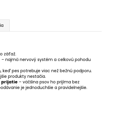
ia
bo záťaž.
u
– najmä nervový systém a celkovú pohodu
h, keď pes potrebuje viac než bežnú podporu.
jšie produkty nestačia.
 prijatie
– väčšina psov ho prijíma bez
odávanie je jednoduchšie a pravidelnejšie.