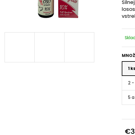
Silne
losos
vstre
Skl
MNOŽ
1 k
2 -
5 a
€3