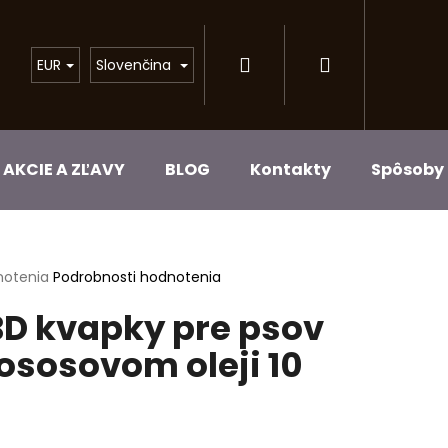
Prihlásenie
Nákupný
EUR
Slovenčina
košík
AKCIE A ZĽAVY
BLOG
Kontakty
Spôsoby 
erné
notenia
Podrobnosti hodnotenia
tenie
D kvapky pre psov
ktu
lososovom oleji 10
ičiek.