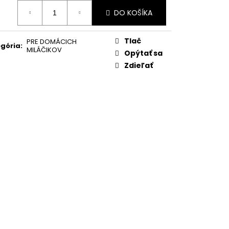
otková
DO KOŠÍKA
:
Tlač
PRE DOMÁCICH
gória
:
MILÁČIKOV
Opýtať sa
Zdieľať