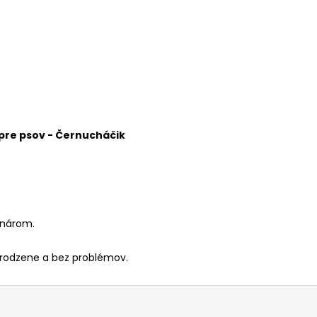
pre psov - Černucháčik
inárom.
rirodzene a bez problémov.