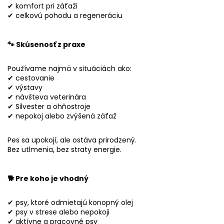
✔ komfort pri záťaži
✔ celkovú pohodu a regeneráciu
🐾 Skúsenosť z praxe
Používame najmä v situáciách ako:
✔ cestovanie
✔ výstavy
✔ návšteva veterinára
✔ Silvester a ohňostroje
✔ nepokoj alebo zvýšená záťaž
Pes sa upokojí, ale ostáva prirodzený.
Bez utlmenia, bez straty energie.
🐕 Pre koho je vhodný
✔ psy, ktoré odmietajú konopný olej
✔ psy v strese alebo nepokoji
✔ aktívne a pracovné psy