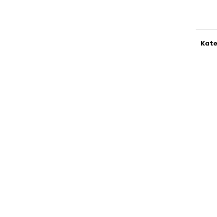
Jedn
cena
Kate