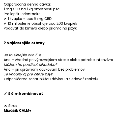
Odporúčaná denná dávka:
1 mg CBD na 1 kg hmotnosti psa
Pre lepšiu orientáciu:
✔ 1 kvapka = cca 5 mg CBD
✔ 10 ml balenie obsahuje cca 200 kvapiek
Podávať do krmiva alebo priamo na jazyk.
❓ Najčastejšie otázky
Je to silnejšie ako 5 %?
Áno – vhodné pri výraznejšom strese alebo potrebe intenzívne
Môžem ho používať dlhodobo?
Áno – pri správnom dávkovaní bez problémov.
J
e vhodný aj pre citlivé psy?
Odporúčame začať nižšou dávkou a sledovať reakciu.
🔗 S čím kombinovať
🔥 Stres
Mixáčik CALM+