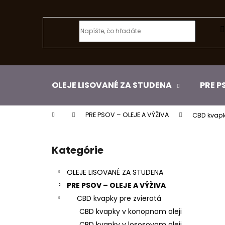
K
Prejsť
na
o
obsah
Späť
š
do
í
k
obchodu
OLEJE LISOVANÉ ZA STUDENA
PRE P
Domov
PRE PSOV – OLEJE A VÝŽIVA
CBD kvapk
B
o
Kategórie
Preskočiť
č
kategórie
n
OLEJE LISOVANÉ ZA STUDENA
ý
PRE PSOV – OLEJE A VÝŽIVA
p
CBD kvapky pre zvieratá
a
CBD kvapky v konopnom oleji
n
CBD kvapky v lososovom oleji