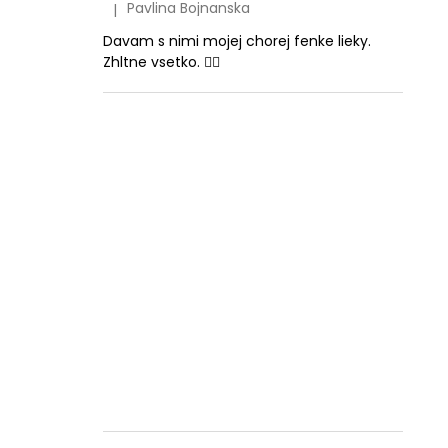
Pavlina Bojnanska
|
Hodnotenie produktu je 5 z 5 hviezdičiek.
Davam s nimi mojej chorej fenke lieky.
Zhltne vsetko. 👍🏻