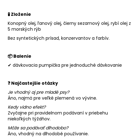
🧪 Zloženie
Konopný olej, ľanový olej, čierny sezamový olej, rybí olej z
5 morských rýb
Bez syntetických prísad, konzervantov a farbív.
📦 Balenie
✔ dávkovacia pumpička pre jednoduché dávkovanie
❓ Najčastejšie otázky
Je vhodný aj pre mladé psy?
Áno, najmä pre veľké plemená vo vývine.
Kedy vidno efekt?
Zvyčajne pri pravidelnom podávaní v priebehu
niekoľkých týždňov.
Môže sa podávať dlhodobo?
Áno, vhodný na dlhodobé používanie.