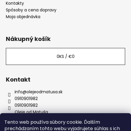
Kontakty
Spôsoby a cena dopravy
Moja objednávka
Nákupný košík
0
KS /
€0
Kontakt
info
@
olejeodmatusa.sk
0910901982
0910901982
Oleje od Matuša
Tento web používa súbory cookie. Ďalším
prechádzaním tohto webu vyjadrujete súhlas s ich