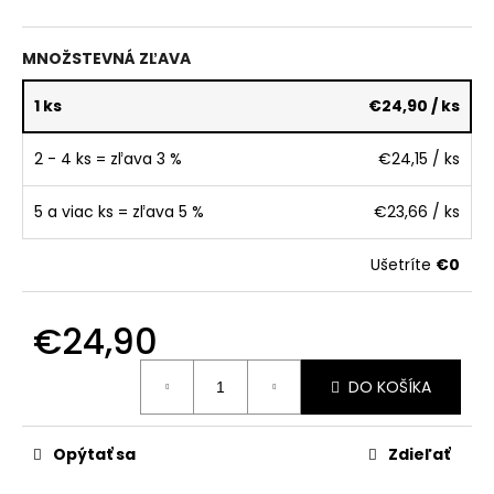
č
a
m
MNOŽSTEVNÁ ZĽAVA
e
1 ks
€24,90
/ ks
2 - 4 ks = zľava 3 %
€24,15
/ ks
5 a viac ks = zľava 5 %
€23,66
/ ks
Ušetríte
€0
€24,90
Jednotková
DO KOŠÍKA
cena:
Opýtať sa
Zdieľať