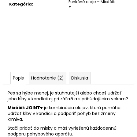
Funkčné oleje – Mixáčik
Kategória
:
+
Popis
Hodnotenie (2)
Diskusia
Pes sa hýbe menej, je stuhnutejší alebo chceš udržať
jeho kĺby v kondícii aj pri záťaži a s pribúdajúcim vekom?
Mixáčik JOINT+
je kombinácia olejov, ktorá pomáha
udržať kĺby v kondícii a podporiť pohyb bez zmeny
krmiva.
Stačí pridať do misky a máš vyriešenú každodennú
podporu pohybového aparátu.