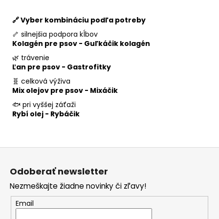
🔗 Vyber kombináciu podľa potreby
🦴 silnejšia podpora kĺbov
Kolagén pre psov - Guľkáčik kolagén
🌿 trávenie
Ľan pre psov - Gastrofitky
🧬 celková výživa
Mix olejov pre psov - Mixáčik
🐟 pri vyššej záťaži
Rybí olej - Rybáčik
Z
á
Odoberať newsletter
p
Nezmeškajte žiadne novinky či zľavy!
ä
t
Email
i