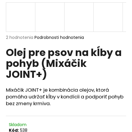
á
j
s
ť
?
Priemerné
2 hodnotenia
Podrobnosti hodnotenia
hodnotenie
Olej pre psov na kĺby a
produktu
je
pohyb (Mixáčik
5,0
z
HĽADAŤ
JOINT+)
5
hviezdičiek.
Mixáčik JOINT+ je kombinácia olejov, ktorá
O
pomáha udržať kĺby v kondícii a podporiť pohyb
d
bez zmeny krmiva.
p
o
r
Skladom
ú
Kód:
538