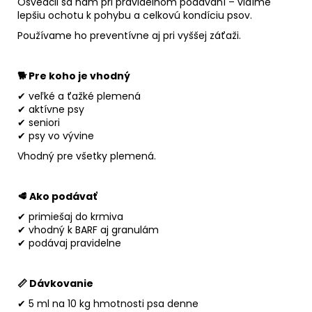
Osvedčil sa nám pri pravidelnom podávaní – vidíme
lepšiu ochotu k pohybu a celkovú kondíciu psov.
Používame ho preventívne aj pri vyššej záťaži.
🐕 Pre koho je vhodný
✔ veľké a ťažké plemená
✔ aktívne psy
✔ seniori
✔ psy vo vývine
Vhodný pre všetky plemená.
🥩 Ako podávať
✔ primiešaj do krmiva
✔ vhodný k BARF aj granulám
✔ podávaj pravidelne
📏 Dávkovanie
✔ 5 ml na 10 kg hmotnosti psa denne