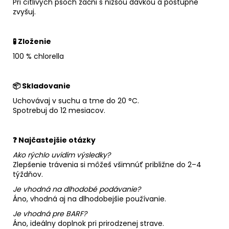
Pri citlivých psoch začni s nižšou dávkou a postupne
zvyšuj.
🧪 Zloženie
100 % chlorella
📦 Skladovanie
Uchovávaj v suchu a tme do 20 °C.
Spotrebuj do 12 mesiacov.
❓ Najčastejšie otázky
Ako rýchlo uvidím výsledky?
Zlepšenie trávenia si môžeš všimnúť približne do 2–4
týždňov.
Je vhodná na dlhodobé podávanie?
Áno, vhodná aj na dlhodobejšie používanie.
Je vhodná pre BARF?
Áno, ideálny doplnok pri prirodzenej strave.