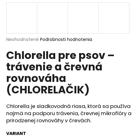
á
j
s
ť
?
Priemerné
Neohodnotené
Podrobnosti hodnotenia
hodnotenie
Chlorella pre psov –
produktu
je
trávenie a črevná
0,0
z
HĽADAŤ
rovnováha
5
hviezdičiek.
(CHLORELAČIK)
O
d
Chlorella je sladkovodná riasa, ktorá sa používa
p
najmä na podporu trávenia, črevnej mikroflóry a
o
prirodzenej rovnováhy v črevách.
r
ú
VARIANT