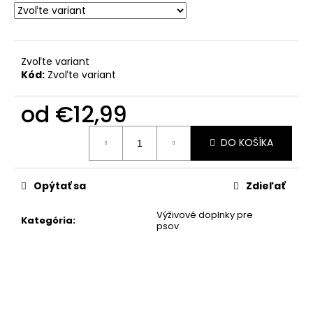
č
a
m
e
Zvoľte variant
Kód:
Zvoľte variant
od
€12,99
Jednotková
DO KOŠÍKA
cena:
Opýtať sa
Zdieľať
Výživové doplnky pre
Kategória
:
psov