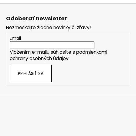
Z
á
Odoberať newsletter
p
Nezmeškajte žiadne novinky či zľavy!
ä
t
Email
i
Vložením e-mailu súhlasíte s
podmienkami
e
ochrany osobných údajov
PRIHLÁSIŤ SA