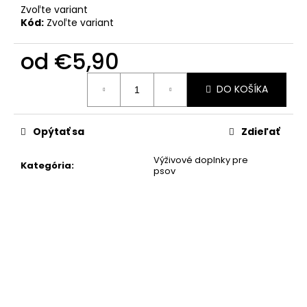
č
Zvoľte variant
a
Kód:
Zvoľte variant
m
e
od
€5,90
Jednotková
DO KOŠÍKA
cena:
Opýtať sa
Zdieľať
Výživové doplnky pre
Kategória
:
psov