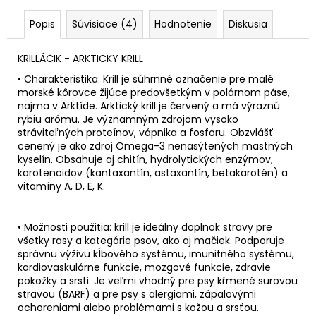
Popis
Súvisiace (4)
Hodnotenie
Diskusia
KRILLÁČIK - ARKTICKY KRILL
•
Charakteristika
: Krill je súhrnné označenie pre malé
morské kôrovce žijúce predovšetkým v polárnom páse,
najmä v Arktíde. Arktický krill je červený a má výraznú
rybiu arómu. Je významným zdrojom vysoko
stráviteľných proteínov, vápnika a fosforu. Obzvlášť
cenený je ako zdroj Omega-3 nenasýtených mastných
kyselín. Obsahuje aj chitín, hydrolytických enzýmov,
karotenoidov (kantaxantín, astaxantín, betakarotén) a
vitamíny A, D, E, K.
•
Možnosti použitia
: krill je ideálny doplnok stravy pre
všetky rasy a kategórie psov, ako aj mačiek. Podporuje
správnu výživu kĺbového systému, imunitného systému,
kardiovaskulárne funkcie, mozgové funkcie, zdravie
pokožky a srsti. Je veľmi vhodný pre psy kŕmené surovou
stravou (BARF) a pre psy s alergiami, zápalovými
ochoreniami alebo problémami s kožou a srsťou.