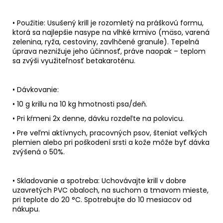
•
Použitie
: Usušený krill je rozomletý na práškovú formu,
ktorá sa najlepšie nasype na vlhké krmivo (mäso, varená
zelenina, ryža, cestoviny, zavlhčené granule). Tepelná
úprava neznižuje jeho účinnosť, práve naopak – teplom
sa zvýši využiteľnosť betakaroténu.
•
Dávkovanie
:
• 10 g krillu na 10 kg hmotnosti psa/deň.
• Pri kŕmeni 2x denne, dávku rozdeľte na polovicu.
• Pre veľmi aktívnych, pracovných psov, šteniat veľkých
plemien alebo pri poškodení srsti a kože môže byť dávka
zvýšená o 50%.
•
Skladovanie a spotreba
: Uchovávajte krill v dobre
uzavretých PVC obaloch, na suchom a tmavom mieste,
pri teplote do 20 °C. Spotrebujte do 10 mesiacov od
nákupu.