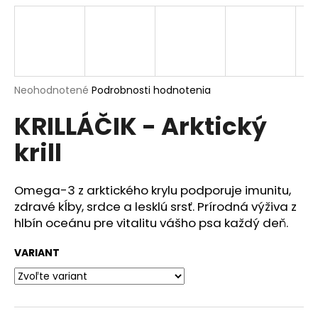
á
j
s
ť
?
Priemerné
Neohodnotené
Podrobnosti hodnotenia
hodnotenie
KRILLÁČIK - Arktický
produktu
je
krill
0,0
z
HĽADAŤ
5
hviezdičiek.
Omega-3 z arktického krylu podporuje imunitu,
zdravé kĺby, srdce a lesklú srsť. Prírodná výživa z
hlbín oceánu pre vitalitu vášho psa každý deň.
O
d
VARIANT
p
o
r
ú