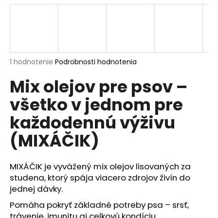
á
j
s
ť
?
Priemerné
1 hodnotenie
Podrobnosti hodnotenia
hodnotenie
Mix olejov pre psov –
produktu
je
všetko v jednom pre
5,0
z
HĽADAŤ
každodennú výživu
5
hviezdičiek.
(MIXÁČIK)
O
d
MIXÁČIK je vyvážený mix olejov lisovaných za
p
studena, ktorý spája viacero zdrojov živín do
o
jednej dávky.
r
Pomáha pokryť základné potreby psa – srsť,
ú
trávenie, imunitu aj celkovú kondíciu.