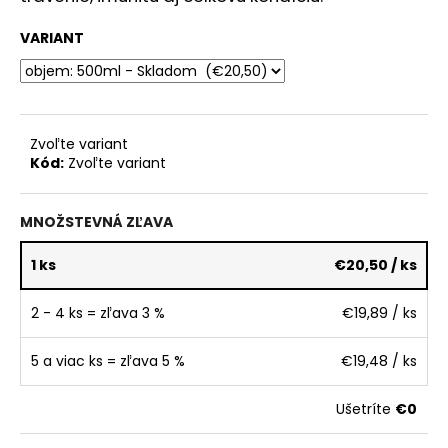
č
a
VARIANT
m
e
Zvoľte variant
Kód:
Zvoľte variant
MNOŽSTEVNÁ ZĽAVA
1 ks
€20,50
/ ks
2 - 4 ks = zľava 3 %
€19,89
/ ks
5 a viac ks = zľava 5 %
€19,48
/ ks
Ušetríte
€0