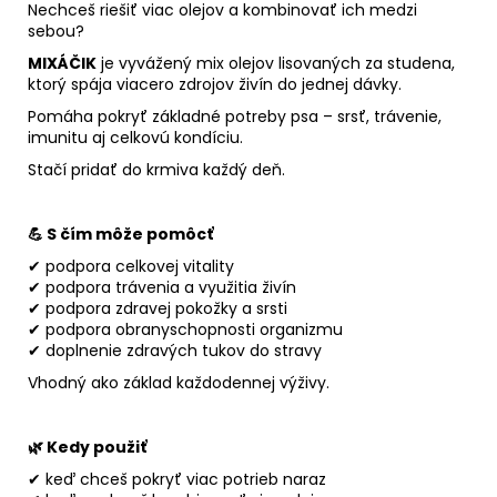
Nechceš riešiť viac olejov a kombinovať ich medzi
sebou?
MIXÁČIK
je vyvážený mix olejov lisovaných za studena,
ktorý spája viacero zdrojov živín do jednej dávky.
Pomáha pokryť základné potreby psa – srsť, trávenie,
imunitu aj celkovú kondíciu.
Stačí pridať do krmiva každý deň.
💪 S čím môže pomôcť
✔ podpora celkovej vitality
✔ podpora trávenia a využitia živín
✔ podpora zdravej pokožky a srsti
✔ podpora obranyschopnosti organizmu
✔ doplnenie zdravých tukov do stravy
Vhodný ako základ každodennej výživy.
🌿 Kedy použiť
✔ keď chceš pokryť viac potrieb naraz