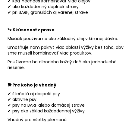
✔ keď nechceš kombinovať viac olejov
✔ ako každodenný doplnok stravy
✔ pri BARF, granulách aj varenej strave
🐾 Skúsenosť z praxe
Mixáčik používame ako základný olej v kŕmnej dávke.
Umožňuje nám pokryť viac oblastí výživy bez toho, aby
sme museli kombinovať viac produktov.
Používame ho dlhodobo každý deň ako jednoduché
riešenie.
🐕 Pre koho je vhodný
✔ šteňatá aj dospelé psy
✔ aktívne psy
✔ psy na BARF alebo domácej strave
✔ psy ako základ každodennej výživy
Vhodný pre všetky plemená.