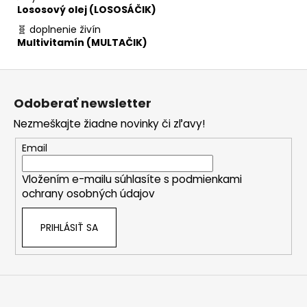
Lososový olej (LOSOSÁČIK)
🧬 doplnenie živín
Multivitamín (MULTAČIK)
Z
á
Odoberať newsletter
p
Nezmeškajte žiadne novinky či zľavy!
ä
t
Email
i
Vložením e-mailu súhlasíte s
podmienkami
e
ochrany osobných údajov
PRIHLÁSIŤ SA