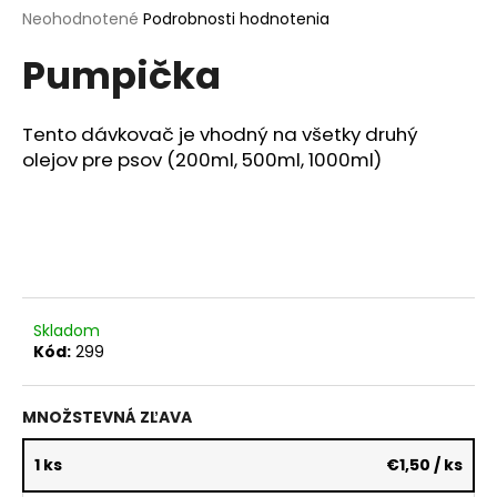
Priemerné
Neohodnotené
Podrobnosti hodnotenia
á
hodnotenie
j
Pumpička
produktu
s
je
0,0
ť
z
Tento dávkovač je vhodný na všetky druhý
?
5
olejov pre psov (200ml, 500ml, 1000ml)
hviezdičiek.
HĽADAŤ
Skladom
O
Kód:
299
d
p
MNOŽSTEVNÁ ZĽAVA
o
r
1 ks
€1,50
/ ks
ú