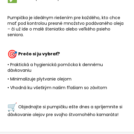
Pumpička je ideálnym riešením pre každého, kto chce
mať pod kontrolou presné množstvo podávaného oleja
– či už ide o malé šteniatko alebo veľkého psieho
seniora.
Prečo si ju vybrať?
• Praktická a hygienická pomôcka k dennému
dávkovaniu
• Minimalizuje plytvanie olejom
• Vhodná ku všetkým našim fľašiam so závitom
Objednajte si pumpičku ešte dnes a spríjemnite si
dávkovanie olejov pre svojho štvornohého kamaráta!