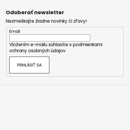
Z
á
Odoberať newsletter
p
Nezmeškajte žiadne novinky či zľavy!
ä
t
Email
i
Vložením e-mailu súhlasíte s
podmienkami
e
ochrany osobných údajov
PRIHLÁSIŤ SA