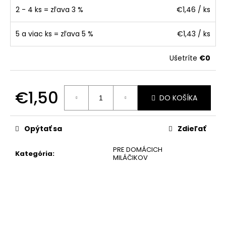
č
2 - 4 ks = zľava 3 %
€1,46
/ ks
a
m
e
5 a viac ks = zľava 5 %
€1,43
/ ks
Ušetríte
€0
€1,50
DO KOŠÍKA
Jednotková
cena:
Opýtať sa
Zdieľať
PRE DOMÁCICH
Kategória
:
MILÁČIKOV