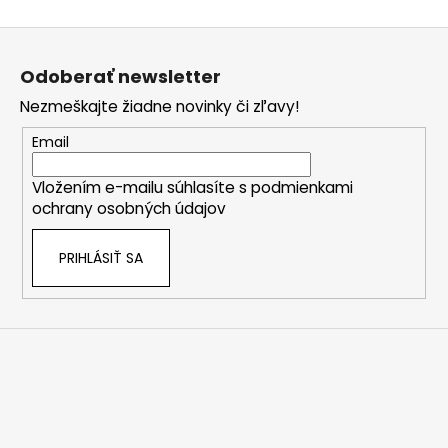
Z
á
Odoberať newsletter
p
Nezmeškajte žiadne novinky či zľavy!
ä
t
Email
i
Vložením e-mailu súhlasíte s
podmienkami
e
ochrany osobných údajov
PRIHLÁSIŤ SA