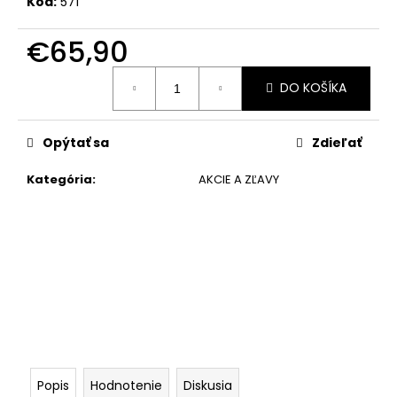
č
Kód:
571
a
m
€65,90
e
Jednotková
DO KOŠÍKA
cena:
Opýtať sa
Zdieľať
Kategória
:
AKCIE A ZĽAVY
Popis
Hodnotenie
Diskusia