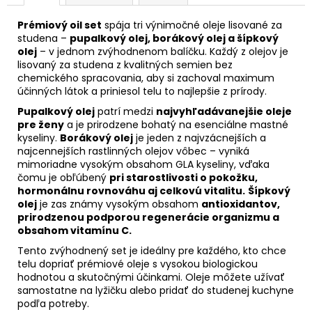
Prémiový oil set
spája tri výnimočné oleje lisované za
studena –
pupalkový olej, borákový olej a šípkový
olej
– v jednom zvýhodnenom balíčku. Každý z olejov je
lisovaný za studena z kvalitných semien bez
chemického spracovania, aby si zachoval maximum
účinných látok a priniesol telu to najlepšie z prírody.
Pupalkový olej
patrí medzi
najvyhľadávanejšie oleje
pre ženy
a je prirodzene bohatý na esenciálne mastné
kyseliny.
Borákový olej
je jeden z najvzácnejších a
najcennejších rastlinných olejov vôbec – vyniká
mimoriadne vysokým obsahom GLA kyseliny, vďaka
čomu je obľúbený
pri starostlivosti o pokožku,
hormonálnu rovnováhu aj celkovú vitalitu.
Šípkový
olej
je zas známy vysokým obsahom
antioxidantov,
prirodzenou podporou regenerácie organizmu a
obsahom vitamínu C.
Tento zvýhodnený set je ideálny pre každého, kto chce
telu dopriať prémiové oleje s vysokou biologickou
hodnotou a skutočnými účinkami. Oleje môžete užívať
samostatne na lyžičku alebo pridať do studenej kuchyne
podľa potreby.