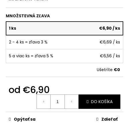
č
a
m
MNOŽSTEVNÁ ZĽAVA
e
1 ks
€6,90
/ ks
2 - 4 ks = zľava 3 %
€6,69
/ ks
5 a viac ks = zľava 5 %
€6,56
/ ks
Ušetríte
€0
od
€6,90
Jednotková
DO KOŠÍKA
cena:
Opýtať sa
Zdieľať