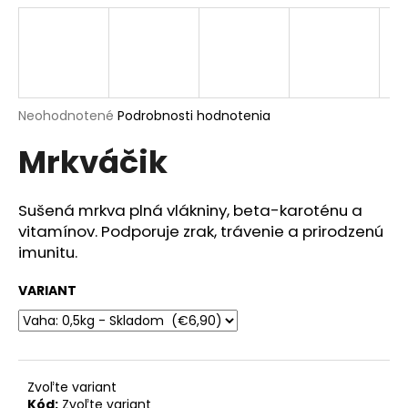
á
j
s
ť
?
Priemerné
Neohodnotené
Podrobnosti hodnotenia
hodnotenie
Mrkváčik
produktu
je
0,0
z
Sušená mrkva plná vlákniny, beta-karoténu a
HĽADAŤ
5
vitamínov. Podporuje zrak, trávenie a prirodzenú
hviezdičiek.
imunitu.
O
VARIANT
d
p
o
r
Zvoľte variant
ú
Kód:
Zvoľte variant