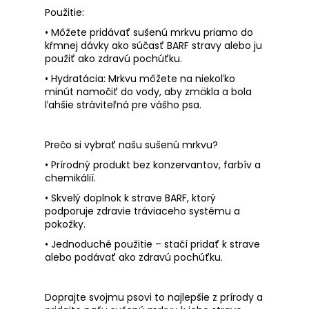
Použitie:
• Môžete pridávať
sušenú mrkvu
priamo do
kŕmnej dávky ako súčasť BARF stravy alebo ju
použiť ako zdravú pochúťku.
•
Hydratácia
: Mrkvu môžete na niekoľko
minút namočiť do vody, aby zmäkla a bola
ľahšie stráviteľná pre vášho psa.
Prečo si vybrať našu sušenú mrkvu?
•
Prírodný produkt
bez konzervantov, farbív a
chemikálií.
•
Skvelý doplnok k strave BARF
, ktorý
podporuje zdravie tráviaceho systému a
pokožky.
•
Jednoduché použitie
– stačí pridať k strave
alebo podávať ako zdravú pochúťku.
Doprajte svojmu psovi to najlepšie
z prírody a