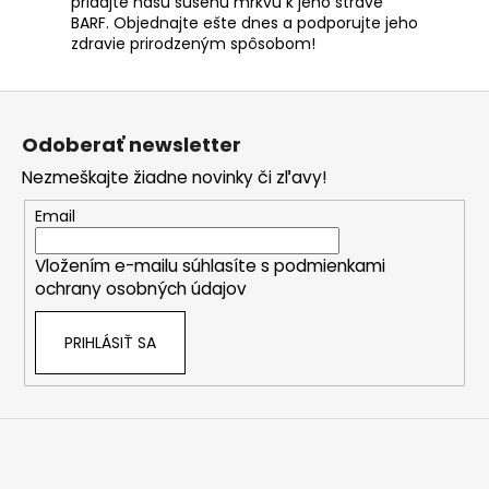
pridajte našu sušenú mrkvu k jeho strave
BARF.
Objednajte ešte dnes
a podporujte jeho
zdravie prirodzeným spôsobom!
Z
á
Odoberať newsletter
p
Nezmeškajte žiadne novinky či zľavy!
ä
t
Email
i
Vložením e-mailu súhlasíte s
podmienkami
e
ochrany osobných údajov
PRIHLÁSIŤ SA