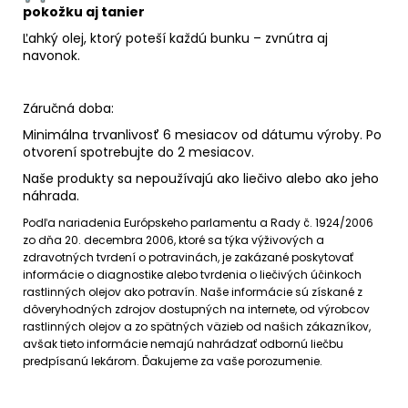
pokožku aj tanier
Ľahký olej, ktorý poteší každú bunku – zvnútra aj
navonok.
Záručná doba:
Minimálna trvanlivosť 6 mesiacov od dátumu výroby. Po
otvorení spotrebujte do 2 mesiacov.
Naše produkty sa nepoužívajú ako liečivo alebo ako jeho
náhrada.
Podľa nariadenia Európskeho parlamentu a Rady č. 1924/2006
zo dňa 20. decembra 2006, ktoré sa týka výživových a
zdravotných tvrdení o potravinách, je zakázané poskytovať
informácie o diagnostike alebo tvrdenia o liečivých účinkoch
rastlinných olejov ako potravín. Naše informácie sú získané z
dôveryhodných zdrojov dostupných na internete, od výrobcov
rastlinných olejov a zo spätných väzieb od našich zákazníkov,
avšak tieto informácie nemajú nahrádzať odbornú liečbu
predpísanú lekárom. Ďakujeme za vaše porozumenie.