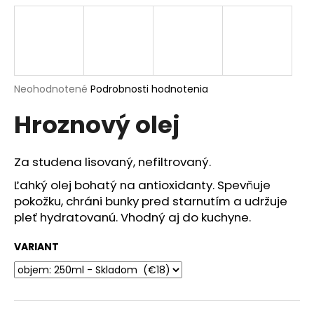
á
j
s
ť
?
Priemerné
Neohodnotené
Podrobnosti hodnotenia
hodnotenie
Hroznový olej
produktu
je
0,0
z
Za studena lisovaný, nefiltrovaný.
HĽADAŤ
5
hviezdičiek.
Ľahký olej bohatý na antioxidanty. Spevňuje
pokožku, chráni bunky pred starnutím a udržuje
pleť hydratovanú. Vhodný aj do kuchyne.
O
d
VARIANT
p
o
r
ú