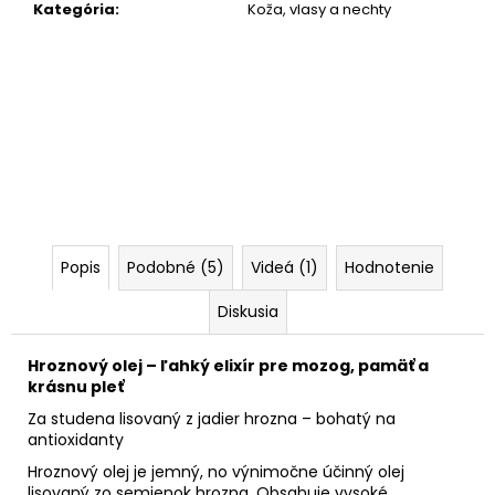
Kategória
:
Koža, vlasy a nechty
Popis
Podobné (5)
Videá (1)
Hodnotenie
Diskusia
Hroznový olej – ľahký elixír pre mozog, pamäť a
krásnu pleť
Za studena lisovaný z jadier hrozna – bohatý na
antioxidanty
Hroznový olej je jemný, no výnimočne účinný olej
lisovaný zo semienok hrozna. Obsahuje vysoké