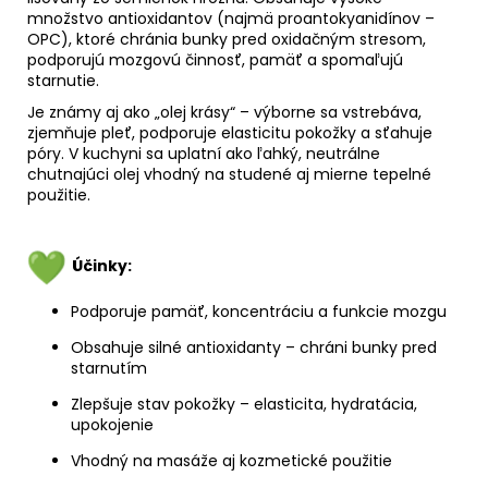
množstvo antioxidantov (najmä proantokyanidínov –
OPC), ktoré chránia bunky pred oxidačným stresom,
podporujú mozgovú činnosť, pamäť a spomaľujú
starnutie.
Je známy aj ako „olej krásy“ – výborne sa vstrebáva,
zjemňuje pleť, podporuje elasticitu pokožky a sťahuje
póry. V kuchyni sa uplatní ako ľahký, neutrálne
chutnajúci olej vhodný na studené aj mierne tepelné
použitie.
Účinky:
Podporuje pamäť, koncentráciu a funkcie mozgu
Obsahuje silné antioxidanty – chráni bunky pred
starnutím
Zlepšuje stav pokožky – elasticita, hydratácia,
upokojenie
Vhodný na masáže aj kozmetické použitie