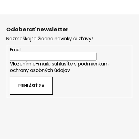
Z
á
Odoberať newsletter
p
Nezmeškajte žiadne novinky či zľavy!
ä
t
Email
i
Vložením e-mailu súhlasíte s
podmienkami
e
ochrany osobných údajov
PRIHLÁSIŤ SA