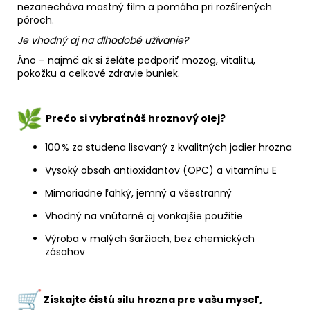
nezanecháva mastný film a pomáha pri rozšírených
póroch.
Je vhodný aj na dlhodobé užívanie?
Áno – najmä ak si želáte podporiť mozog, vitalitu,
pokožku a celkové zdravie buniek.
Prečo si vybrať náš hroznový olej?
100 % za studena lisovaný z kvalitných jadier hrozna
Vysoký obsah antioxidantov (OPC) a vitamínu E
Mimoriadne ľahký, jemný a všestranný
Vhodný na vnútorné aj vonkajšie použitie
Výroba v malých šaržiach, bez chemických
zásahov
Získajte čistú silu hrozna pre vašu myseľ,