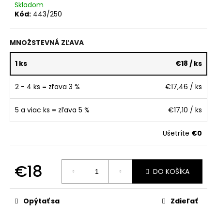
č
Skladom
a
Kód:
443/250
m
e
MNOŽSTEVNÁ ZĽAVA
1 ks
€18
/ ks
2 - 4 ks = zľava 3 %
€17,46
/ ks
5 a viac ks = zľava 5 %
€17,10
/ ks
Ušetríte
€0
€18
DO KOŠÍKA
Jednotková
cena:
Opýtať sa
Zdieľať