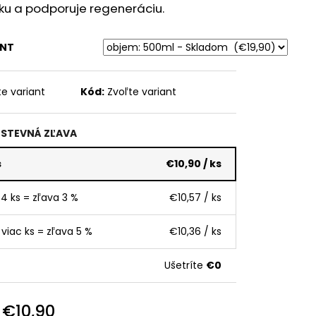
ku a podporuje regeneráciu.
ANT
te variant
Kód:
Zvoľte variant
STEVNÁ ZĽAVA
s
€10,90
/ ks
 4 ks = zľava 3 %
€10,57
/ ks
 viac ks = zľava 5 %
€10,36
/ ks
Ušetríte
€0
d
€10,90