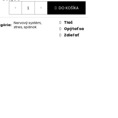
otková
DO KOŠÍKA
:
Tlač
Nervový systém,
gória
:
stres, spánok
Opýtať sa
Zdieľať