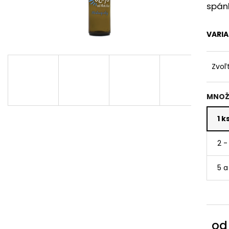
spán
VARI
Zvoľ
MNOŽ
1 k
2 -
5 a
o