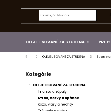
K
Prejsť
na
o
obsah
Späť
š
do
í
k
obchodu
OLEJE LISOVANÉ ZA STUDENA
PRE P
Domov
OLEJE LISOVANÉ ZA STUDENA
Stres, n
B
o
Kategórie
Preskočiť
č
kategórie
n
OLEJE LISOVANÉ ZA STUDENA
ý
Imunita a zápaly
p
Stres, nervy a spánok
a
Koža, vlasy a nechty
n
Trávenie a detox