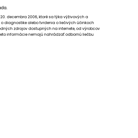
ada.
20. decembra 2006, ktoré sa týka výživových a
o diagnostike alebo tvrdenia o liečivých účinkoch
hodných zdrojov dostupných na internete, od výrobcov
tieto informácie nemajú nahrádzať odbornú liečbu