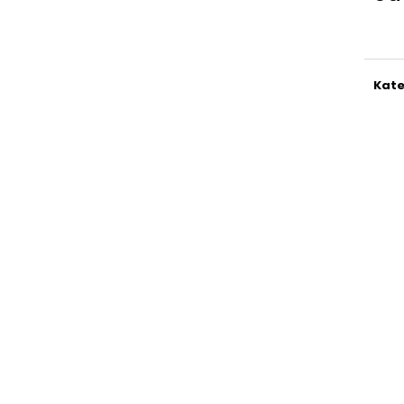
Jedn
cena
Kate