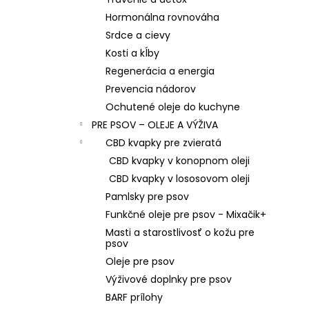
e
Hormonálna rovnováha
l
Srdce a cievy
Kosti a kĺby
Regenerácia a energia
Prevencia nádorov
Ochutené oleje do kuchyne
PRE PSOV – OLEJE A VÝŽIVA
CBD kvapky pre zvieratá
CBD kvapky v konopnom oleji
CBD kvapky v lososovom oleji
Pamlsky pre psov
Funkčné oleje pre psov - Mixačik+
Masti a starostlivosť o kožu pre
psov
Oleje pre psov
Výživové doplnky pre psov
BARF prílohy