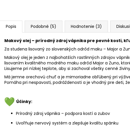
Popis
Podobné (5)
Hodnotenie (3)
Diskus
Makový olej – prírodný zdroj vápnika pre pevné kosti, 
Za studena lisovaný zo slovenských odrôd maku – Major a Zu
Makový olej je jeden z najbohatších rastlinných zdrojov vápni
lisovaním kvalitného modrého maku odrôd Major a Zuno, ktor
Lisujeme pri nízkej teplote, aby si zachoval všetky cenné živiny
Má jemne orechovú chuť a je mimoriadne obľúbený pri výžive
Pomáha pri nespavosti, podráždenosti a je vhodný pre deti, ž
Účinky:
Prírodný zdroj vápnika – podpora kostí a zubov
Uvoľňuje nervový systém a zlepšuje kvalitu spánku