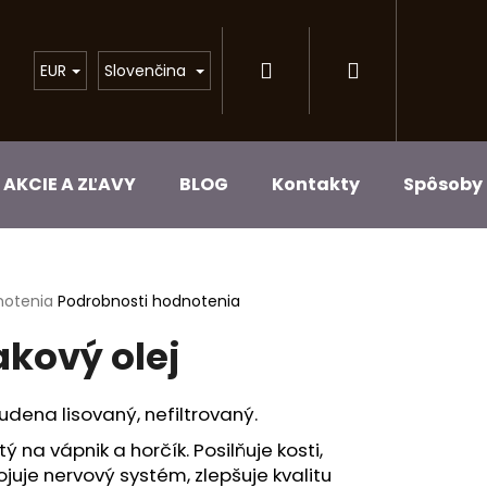
Prihlásenie
Nákupný
EUR
Slovenčina
košík
AKCIE A ZĽAVY
BLOG
Kontakty
Spôsoby 
erné
notenia
Podrobnosti hodnotenia
tenie
kový olej
ktu
udena lisovaný, nefiltrovaný.
ičiek.
ý na vápnik a horčík. Posilňuje kosti,
juje nervový systém, zlepšuje kvalitu