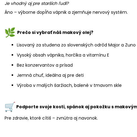
Je vhodný aj pre starších ľudí?
Áno – výborne dopĺňa vápnik a zjemňuje nervový systém.
Prečo si vybrať náš makový olej?
Lisovaný za studena zo slovenských odrôd Major a Zuno
Vysoký obsah vápnika, horčíka a vitamínu E
Bez konzervantov a prísad
Jemná chuť, ideálna aj pre deti
Výroba v malých šaržiach, balené v tmavom skle
Podporte svoje kosti, spánok aj pokožku s makový
Pre zdravie, ktoré cítiš – zvnútra aj navonok.