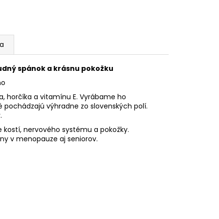
ia
kľudný spánok a krásnu pokožku
no
ka, horčíka a vitamínu E. Vyrábame ho
é pochádzajú výhradne zo slovenských polí.
.
 kostí, nervového systému a pokožky.
eny v menopauze aj seniorov.