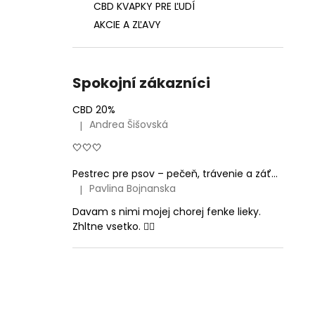
CBD KVAPKY PRE ĽUDÍ
AKCIE A ZĽAVY
Spokojní zákazníci
CBD 20%
Andrea Šišovská
|
Hodnotenie produktu je 5 z 5 hviezdičiek.
🤍🤍🤍
Pestrec pre psov – pečeň, trávenie a záťaž organizmu (DETOXKY)
Pavlina Bojnanska
|
Hodnotenie produktu je 5 z 5 hviezdičiek.
Davam s nimi mojej chorej fenke lieky.
Zhltne vsetko. 👍🏻