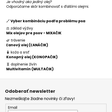
Je vhodný ako jediný olej?
Odporúčame skôr kombinovať s ďalšími olejmi.
🔗
Vyber kombináciu podľa problému psa
⚖ základ výživy
Mix olejov pre psov - MIXAČIK
🌿 trávenie
Ľanový olej (ĽANÁČIK)
🧴 koža a srsť
Konopný olej (KONOPAČIK)
🧬 doplnenie živín
Multivitamín (MULTAČIK)
Z
á
Odoberať newsletter
p
Nezmeškajte žiadne novinky či zľavy!
ä
t
Email