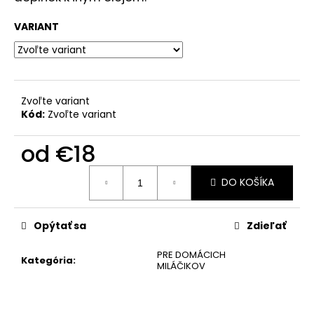
č
a
VARIANT
m
e
Zvoľte variant
Kód:
Zvoľte variant
od
€18
Jednotková
DO KOŠÍKA
cena:
Opýtať sa
Zdieľať
PRE DOMÁCICH
Kategória
:
MILÁČIKOV