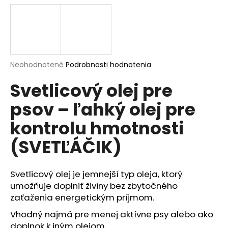
á
j
s
ť
?
Priemerné
Neohodnotené
Podrobnosti hodnotenia
hodnotenie
Svetlicový olej pre
produktu
je
psov – ľahký olej pre
0,0
z
HĽADAŤ
kontrolu hmotnosti
5
hviezdičiek.
(SVETĽÁČIK)
O
d
Svetlicový olej je jemnejší typ oleja, ktorý
p
umožňuje doplniť živiny bez zbytočného
o
zaťaženia energetickým príjmom.
r
Vhodný najmä pre menej aktívne psy alebo ako
ú
doplnok k iným olejom.