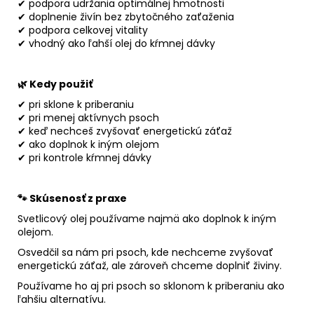
✔ podpora udržania optimálnej hmotnosti
✔ doplnenie živín bez zbytočného zaťaženia
✔ podpora celkovej vitality
✔ vhodný ako ľahší olej do kŕmnej dávky
🌿 Kedy použiť
✔ pri sklone k priberaniu
✔ pri menej aktívnych psoch
✔ keď nechceš zvyšovať energetickú záťaž
✔ ako doplnok k iným olejom
✔ pri kontrole kŕmnej dávky
🐾 Skúsenosť z praxe
Svetlicový olej používame najmä ako doplnok k iným
olejom.
Osvedčil sa nám pri psoch, kde nechceme zvyšovať
energetickú záťaž, ale zároveň chceme doplniť živiny.
Používame ho aj pri psoch so sklonom k priberaniu ako
ľahšiu alternatívu.