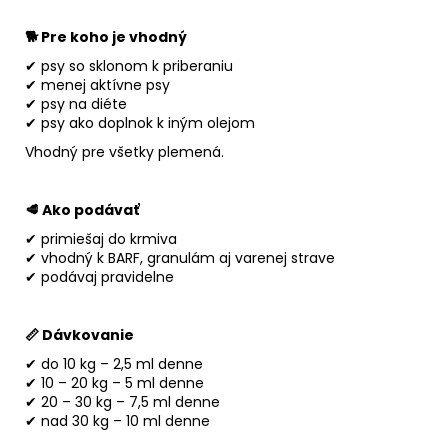
🐕 Pre koho je vhodný
✔ psy so sklonom k priberaniu
✔ menej aktívne psy
✔ psy na diéte
✔ psy ako doplnok k iným olejom
Vhodný pre všetky plemená.
🥩 Ako podávať
✔ primiešaj do krmiva
✔ vhodný k BARF, granulám aj varenej strave
✔ podávaj pravidelne
📏 Dávkovanie
✔ do 10 kg – 2,5 ml denne
✔ 10 – 20 kg – 5 ml denne
✔ 20 – 30 kg – 7,5 ml denne
✔ nad 30 kg – 10 ml denne