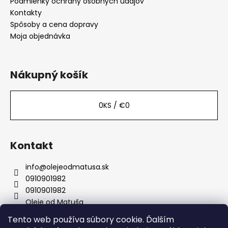
Podmienky ochrany osobných údajov
Kontakty
Spôsoby a cena dopravy
Moja objednávka
Nákupný košík
0
KS /
€0
Kontakt
info
@
olejeodmatusa.sk
0910901982
0910901982
Oleje od Matuša
Tento web používa súbory cookie. Ďalším