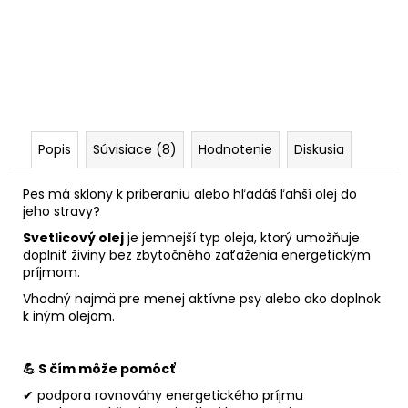
Popis
Súvisiace (8)
Hodnotenie
Diskusia
Pes má sklony k priberaniu alebo hľadáš ľahší olej do
jeho stravy?
Svetlicový olej
je jemnejší typ oleja, ktorý umožňuje
doplniť živiny bez zbytočného zaťaženia energetickým
príjmom.
Vhodný najmä pre menej aktívne psy alebo ako doplnok
k iným olejom.
💪 S čím môže pomôcť
✔ podpora rovnováhy energetického príjmu